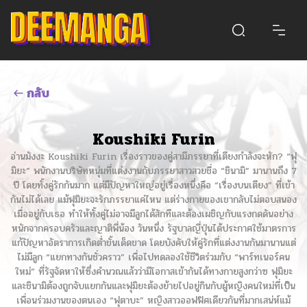
กลับ
Koushiki Furin
อ่านมังงะ Koushiki Furin เรื่องราวของคู่สามีภรรยาที่เตียงกำลังจะหัก? “ฟุ
มิยะ” พนักงานบริษัทหนุ่มที่แต่งงานกับภรรยาสาวสวยชื่อ “ชินามิ” มานานถึง 7
ปี โดยทั้งคู่รักกันมาก แต่มีปัญหาใหญ่อยู่เรื่องหนึ่งคือ “เรื่องบนเตียง” ที่เข้า
กันไม่ได้เลย แม้ฟุมิยะจะรักภรรยาแค่ไหน แต่ร่างกายของเขากลับไม่ตอบสนอง
เมื่ออยู่กับเธอ ทำให้ทั้งคู่ไม่อาจมีลูกได้สักทีและต้องเผชิญกับแรงกดดันอย่าง
หนักจากครอบครัวและญาติพี่น้อง วันหนึ่ง รัฐบาลญี่ปุ่นได้ประกาศใช้มาตรการ
แก้ปัญหาอัตราการเกิดต่ำขั้นเด็ดขาด โดยบังคับให้คู่รักที่แต่งงานกันมานานแต่
ไม่มีลูก “แยกทางกันชั่วคราว” เพื่อไปทดลองใช้ชีวิตร่วมกับ “พาร์ทเนอร์คน
ใหม่” ที่รัฐจัดหาให้ซึ่งคำนวณแล้วว่ามีโอกาสเข้ากันได้ทางกายสูงกว่าฃ ฟุมิยะ
และชินามิต้องถูกจับแยกกันและฟุมิยะต้องย้ายไปอยู่กินกับผู้หญิงคนใหม่ที่เป็น
เพื่อนร่วมงานของตนเอง “ฟุตาบะ” หญิงสาวออฟฟิศเดียวกันที่มากเสน่ห์แม้