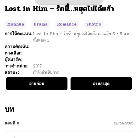
Lost in Him – รักนี้…หยุดไม่ได้แล้ว
Manhua
Drama
Romance
Shoujo
การให้คะแนน:
Lost in Him – รักนี้…หยุดไม่ได้แล้ว
ค่าเฉลี่ย
5
/
5
จาก
ทั้งหมด
1
ความคิดเห็น:
ทางเลือก:
บุ๊คมาร์ค:
วางจำหน่าย:
2017
สถานะ:
กำลังดำเนินการ
อ่านก่อน
อ่านล่าสุด
บท
ตอนที่ 8
06/08/2026