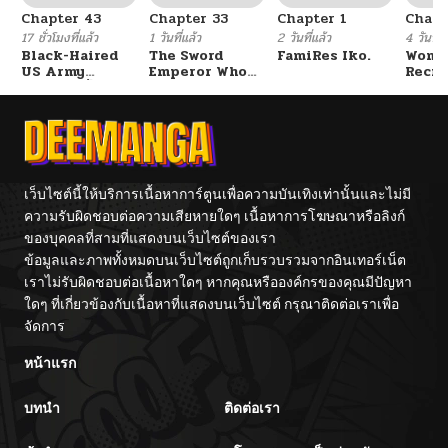
Chapter 43
Chapter 33
Chapter 1
Chapt
17 ชั่วโมงที่แล้ว
1 วันที่แล้ว
2 วันที่แล้ว
4 วันที่แ
Black-Haired
The Sword
FamiRes Iko.
Wome
US Army
Emperor Who
Recru
General ย้อนเวลา
Surpasses His
Train
มาเป็นจอมพลสหรัฐ
Previous Life
Cente
จักรพรรดิเทพดาบ
ผงาดเหนือชาติภพ
เว็บไซต์นี้ให้บริการเนื้อหาการ์ตูนเพื่อความบันเทิงเท่านั้นและไม่มี
ความรับผิดชอบต่อความเสียหายใดๆ เนื้อหาการโฆษณาหรือลิงก์
ของบุคคลที่สามที่แสดงบนเว็บไซต์ของเรา
ข้อมูลและภาพทั้งหมดบนเว็บไซต์ถูกเก็บรวบรวมจากอินเทอร์เน็ต
เราไม่รับผิดชอบต่อเนื้อหาใดๆ หากคุณหรือองค์กรของคุณมีปัญหา
ใดๆ ที่เกี่ยวข้องกับเนื้อหาที่แสดงบนเว็บไซต์ กรุณาติดต่อเราเพื่อ
จัดการ
หน้าแรก
บทนำ
ติดต่อเรา