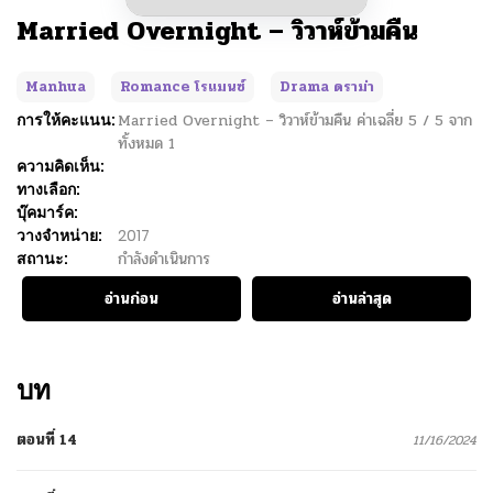
Married Overnight – วิวาห์ข้ามคืน
Manhua
Romance โรแมนซ์
Drama ดราม่า
การให้คะแนน:
Married Overnight – วิวาห์ข้ามคืน
ค่าเฉลี่ย
5
/
5
จาก
ทั้งหมด
1
ความคิดเห็น:
ทางเลือก:
บุ๊คมาร์ค:
วางจำหน่าย:
2017
สถานะ:
กำลังดำเนินการ
อ่านก่อน
อ่านล่าสุด
บท
ตอนที่ 14
11/16/2024