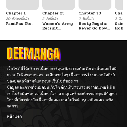
Chapter 1
Chapter 23
Chapter 10
Chapt
20 ชั่วโมงที่แล้ว
2 วันที่แล้ว
2 วันที่แล้ว
2 วันที่แ
FamiRes Iko.
Women’s Army
Booty Royale:
Sabor
Recruit
Never Go Down
Hoken
Training
Without A
de Do
Center
Fight!
เว็บไซต์นี้ให้บริการเนื้อหาการ์ตูนเพื่อความบันเทิงเท่านั้นและไม่มี
ความรับผิดชอบต่อความเสียหายใดๆ เนื้อหาการโฆษณาหรือลิงก์
ของบุคคลที่สามที่แสดงบนเว็บไซต์ของเรา
ข้อมูลและภาพทั้งหมดบนเว็บไซต์ถูกเก็บรวบรวมจากอินเทอร์เน็ต
เราไม่รับผิดชอบต่อเนื้อหาใดๆ หากคุณหรือองค์กรของคุณมีปัญหา
ใดๆ ที่เกี่ยวข้องกับเนื้อหาที่แสดงบนเว็บไซต์ กรุณาติดต่อเราเพื่อ
จัดการ
หน้าแรก