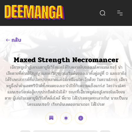
กลับ
Maxed Strength Necromancer
เฉียวหยูเข้าสู่โลกเมตายูนิเวิร์สและได้รับคลาสลับของเนโครแมนเซอร์ น่า
เสียดายที่ค่าสติปัญญาและค่าวิญญาณเริ่มต้นของเขาทั้งคู่อยู่ที่ 0 และเขายัง
ได้รับพรสวรรค์ที่แปลกประหลาดและไม่เหมือนใครอีกด้วย ในความโกรธ เฉียว
หยูจึงนำค่าแอตทริบิวต์ทั้งหมดของเขาไปใช้กับความแข็งแกร่ง! ใครว่าเนโคร
แมนเซอร์จะต่อสู้แบบประชิดตัวไม่ได้? ขณะที่เฉียวหยูต่อยงูโลกเยโมเจียจน
ตาย ผู้เล่นในเมตายูนิเวิร์สก็คลั่งไคล้ พี่ชาย ได้โปรดหยุดทะเลาะกัน! นายเป็นเน
โครแมนเซอร์! เรียกอันเดดออกมาเถอะ ได้โปรด!