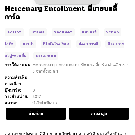
Mercenary Enrollment พี่ชายบอดี้
การ์ด
Action
Drama
Shounen
แฟนตาซี
School
Life
ดราม่า
ชีวิตในโรงเรียน
มังงะเกาหลี
ศิลปะการ
ต่อสู้-แอคชั่น
พระเอกเทพ
การให้คะแนน:
Mercenary Enrollment พี่ชายบอดี้การ์ด
ค่าเฉลี่ย
5
/
5
จากทั้งหมด
1
ความคิดเห็น:
ทางเลือก:
บุ๊คมาร์ค:
3
วางจำหน่าย:
2017
สถานะ:
กำลังดำเนินการ
อ่านก่อน
อ่านล่าสุด
ตอนอายุแปดขวบ อิจิน ยู สูญเสียพ่อแม่จากอุบัติเหตุเครื่องบินตก