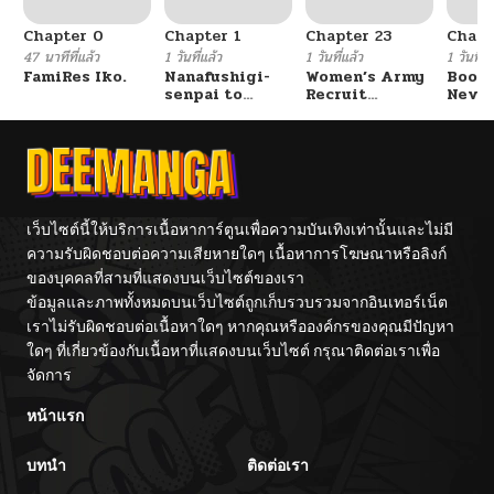
Chapter 0
Chapter 1
Chapter 23
Chapt
ตอนที่ 251
08/20/2025
47 นาทีที่แล้ว
1 วันที่แล้ว
1 วันที่แล้ว
1 วันที่แ
FamiRes Iko.
Nanafushigi-
Women’s Army
Booty
senpai to
Recruit
Never
ตอนที่ 250
08/11/2025
Tetsujin-kun
Training
With
Center
Fight
ตอนที่ 249
08/03/2025
ตอนที่ 248
07/30/2025
เว็บไซต์นี้ให้บริการเนื้อหาการ์ตูนเพื่อความบันเทิงเท่านั้นและไม่มี
ความรับผิดชอบต่อความเสียหายใดๆ เนื้อหาการโฆษณาหรือลิงก์
ของบุคคลที่สามที่แสดงบนเว็บไซต์ของเรา
ตอนที่ 247
07/25/2025
ข้อมูลและภาพทั้งหมดบนเว็บไซต์ถูกเก็บรวบรวมจากอินเทอร์เน็ต
เราไม่รับผิดชอบต่อเนื้อหาใดๆ หากคุณหรือองค์กรของคุณมีปัญหา
ตอนที่ 246
07/13/2025
ใดๆ ที่เกี่ยวข้องกับเนื้อหาที่แสดงบนเว็บไซต์ กรุณาติดต่อเราเพื่อ
จัดการ
ตอนที่ 245
07/06/2025
หน้าแรก
บทนำ
ติดต่อเรา
ตอนที่ 244
06/30/2025