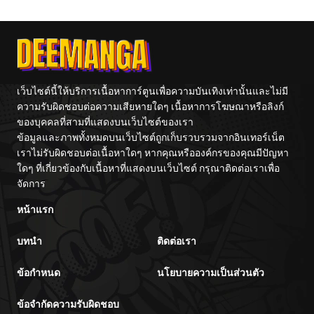
Tetsujin-kun
Training
Without A
Omae
Center
Fight!
Reijo
Tag 
Game
Kour
Itash
เว็บไซต์นี้ให้บริการเนื้อหาการ์ตูนเพื่อความบันเทิงเท่านั้นและไม่มี
ความรับผิดชอบต่อความเสียหายใดๆ เนื้อหาการโฆษณาหรือลิงก์
ของบุคคลที่สามที่แสดงบนเว็บไซต์ของเรา
ข้อมูลและภาพทั้งหมดบนเว็บไซต์ถูกเก็บรวบรวมจากอินเทอร์เน็ต
เราไม่รับผิดชอบต่อเนื้อหาใดๆ หากคุณหรือองค์กรของคุณมีปัญหา
ใดๆ ที่เกี่ยวข้องกับเนื้อหาที่แสดงบนเว็บไซต์ กรุณาติดต่อเราเพื่อ
จัดการ
หน้าแรก
บทนำ
ติดต่อเรา
ข้อกำหนด
นโยบายความเป็นส่วนตัว
ข้อจำกัดความรับผิดชอบ