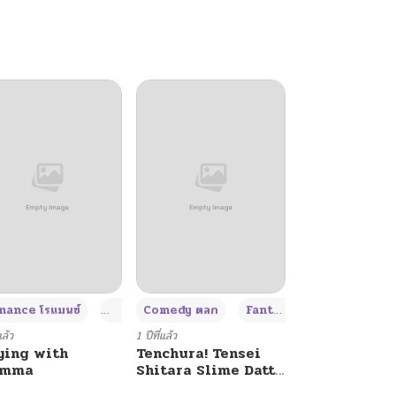
+4
+4
+3
ance โรแมนซ์
Adult ผู้ใหญ่
Comedy ตลก
Fantasy แฟนตาซี
แล้ว
1 ปีที่แล้ว
ying with
Tenchura! Tensei
umma
Shitara Slime Datta
Ken