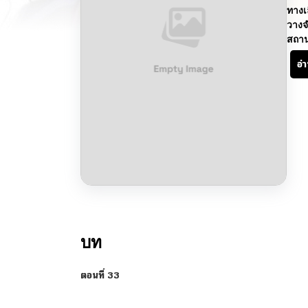
ทางเ
วางจ
สถา
อ่
บท
ตอนที่ 33