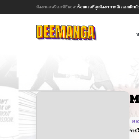
มังงะและอนิเมะที่ชื่นชอบ
ร้อนแรงที่สุด
มังงะเกาหลี
โรแมนติก
มั
ห
M
Ma
การใ