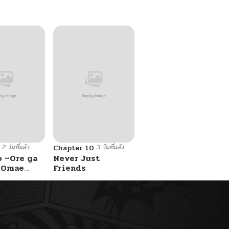
2 วันที่แล้ว
3 วันที่แล้ว
Chapter 10
o ~Ore ga
Never Just
e Omae
Friends
 Reijou
 Tag
Game
Kouryaku
asu wa~