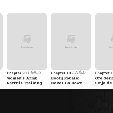
06/08/2026
06/08/2026
06/08/2026
06/08/2026
1 วันที่แล้ว
1 วันที่แล้ว
Chapter 23
Chapter 10
Chapter 1
05/27/2026
Women’s Army
Booty Royale:
Ore Seij
Recruit Training
Never Go Down
Seijo d
Center
Without A Fight!
Akuyaku
05/27/2026
Saikyou
Otome 
Kanzen 
05/27/2026
Itashim