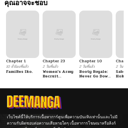
คุณอาจจะชอบ
Chapter 1
Chapter 23
Chapter 10
Chapt
10 ชั่วโมงที่แล้ว
2 วันที่แล้ว
2 วันที่แล้ว
2 วันที่แ
FamiRes Iko.
Women’s Army
Booty Royale:
Sabor
Recruit
Never Go Down
Hoken
Training
Without A
de Do
Center
Fight!
เว็บไซต์นี้ให้บริการเนื้อหาการ์ตูนเพื่อความบันเทิงเท่านั้นและไม่มี
ความรับผิดชอบต่อความเสียหายใดๆ เนื้อหาการโฆษณาหรือลิงก์