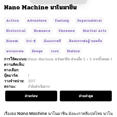
Nano Machine นาโนมาชิน
Action
Adventure
Fantasy
Supernatural
Historical
Romance
Shounen
Martial Arts
Harem
Sci-fi
มังงะเกาหลี
ศิลปะการต่อสู้-แอคชั่น
พระเอกเทพ
ย้อนยุค
ระบบ
Mature
การให้คะแนน:
Nano Machine นาโนมาชิน
ค่าเฉลี่ย
5
/
5
จากทั้งหมด
1
ความคิดเห็น:
ทางเลือก:
บุ๊คมาร์ค:
1
วางจำหน่าย:
2017
สถานะ:
กำลังดำเนินการ
อ่านก่อน
อ่านล่าสุด
เรื่องย่อ Nano Machine นาโนมาชิน มังงะเกาหลีแปลไทย นาโน