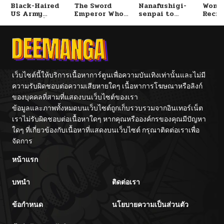
Black-Haired
The Sword
Nanafushigi-
Wome
US Army
Emperor Who
senpai to
Recru
ตอนที่ 295
01/15/2026
General ย้อนเวลา
Surpasses His
Tetsujin-kun
Train
มาเป็นจอมพลสหรัฐ
Previous Life
Cente
จักรพรรดิเทพดาบ
ผงาดเหนือชาติภพ
ตอนที่ 294
01/10/2026
ตอนที่ 293
01/03/2026
เว็บไซต์นี้ให้บริการเนื้อหาการ์ตูนเพื่อความบันเทิงเท่านั้นและไม่มี
ความรับผิดชอบต่อความเสียหายใดๆ เนื้อหาการโฆษณาหรือลิงก์
ของบุคคลที่สามที่แสดงบนเว็บไซต์ของเรา
ตอนที่ 292
12/27/2025
ข้อมูลและภาพทั้งหมดบนเว็บไซต์ถูกเก็บรวบรวมจากอินเทอร์เน็ต
เราไม่รับผิดชอบต่อเนื้อหาใดๆ หากคุณหรือองค์กรของคุณมีปัญหา
ตอนที่ 291
12/21/2025
ใดๆ ที่เกี่ยวข้องกับเนื้อหาที่แสดงบนเว็บไซต์ กรุณาติดต่อเราเพื่อ
จัดการ
ตอนที่ 290
12/12/2025
หน้าแรก
บทนำ
ติดต่อเรา
ตอนที่ 289
12/05/2025
ข้อกำหนด
นโยบายความเป็นส่วนตัว
ตอนที่ 288
11/27/2025