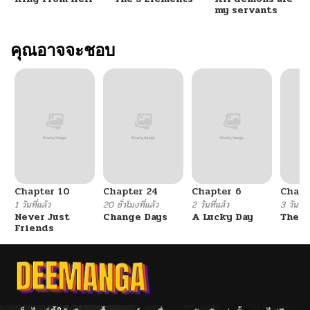
ตอนที่ 22
10/24/2024
my servants
ตอนที่ 21
คุณอาจจะชอบ
10/24/2024
ตอนที่ 20
10/24/2024
ตอนที่ 19
10/24/2024
ตอนที่ 18
10/24/2024
Chapter 10
Chapter 24
Chapter 6
Chapt
ตอนที่ 17
10/24/2024
1 วันที่แล้ว
20 ชั่วโมงที่แล้ว
2 วันที่แล้ว
3 วันที่แ
Never Just
Change Days
A Lucky Day
The W
Friends
ตอนที่ 16
10/24/2024
ตอนที่ 15
10/24/2024