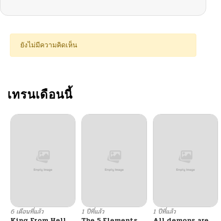
ตอนที่ 30
10/24/2024
ตอนที่ 29
10/24/2024
ยังไม่มีความคิดเห็น
ตอนที่ 28
10/24/2024
ตอนที่ 27
เทรนเดือนนี้
10/24/2024
ตอนที่ 26
10/24/2024
ตอนที่ 25
10/24/2024
ตอนที่ 24
10/24/2024
ตอนที่ 23
10/24/2024
6 เดือนที่แล้ว
1 ปีที่แล้ว
1 ปีที่แล้ว
King From Hell
The 5 Elements
All demons are