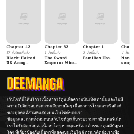
Chapter 43
Chapter 33
Chapter 1
Chapt
17 ชั่วโมงที่แล้ว
1 วันที่แล้ว
2 วันที่แล้ว
4 วันที่แ
Black-Haired
The Sword
FamiRes Iko.
Nanaf
US Army
Emperor Who
senpa
General ย้อนเวลา
Surpasses His
Tetsu
มาเป็นจอมพลสหรัฐ
Previous Life
จักรพรรดิเทพดาบ
ผงาดเหนือชาติภพ
เว็บไซต์นี้ให้บริการเนื้อหาการ์ตูนเพื่อความบันเทิงเท่านั้นและไม่มี
ความรับผิดชอบต่อความเสียหายใดๆ เนื้อหาการโฆษณาหรือลิงก์
ของบุคคลที่สามที่แสดงบนเว็บไซต์ของเรา
ข้อมูลและภาพทั้งหมดบนเว็บไซต์ถูกเก็บรวบรวมจากอินเทอร์เน็ต
เราไม่รับผิดชอบต่อเนื้อหาใดๆ หากคุณหรือองค์กรของคุณมีปัญหา
ใดๆ ที่เกี่ยวข้องกับเนื้อหาที่แสดงบนเว็บไซต์ กรุณาติดต่อเราเพื่อ