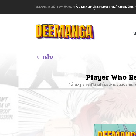
มังงะและอนิเมะที่ชื่นชอบ
ร้อนแรงที่สุด
มังงะเกาหลี
โรแมนติก
มั
ห
กลับ
Player Who Ret
โอ้ คังวู ราชาปีศาจได้ครอบครองนรกและต้อ