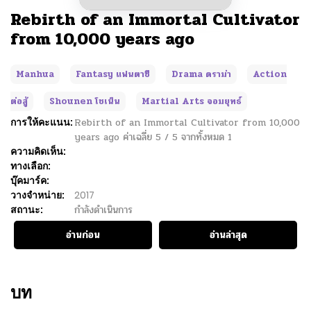
Rebirth of an Immortal Cultivator
from 10,000 years ago
Manhua
Fantasy แฟนตาซี
Drama ดราม่า
Action
ต่อสู้
Shounen โชเน็น
Martial Arts จอมยุทธ์
การให้คะแนน:
Rebirth of an Immortal Cultivator from 10,000
years ago
ค่าเฉลี่ย
5
/
5
จากทั้งหมด
1
ความคิดเห็น:
ทางเลือก:
บุ๊คมาร์ค:
วางจำหน่าย:
2017
สถานะ:
กำลังดำเนินการ
อ่านก่อน
อ่านล่าสุด
บท