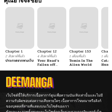
คุณอาจจะชอบ
Chapter 1
Chapter 12
Chapter 153
Chapt
2 สัปดาห์ที่แล้ว
4 สัปดาห์ที่แล้ว
1 เดือนที่แล้ว
1 เดือนที
ประกาศจากทางเว็บ
Your Head’s
Tomin In The
Catac
Fallen off
Alien World
Hunte
Again
An Ex
Point
เว็บไซต์นี้ให้บริการเนื้อหาการ์ตูนเพื่อความบันเทิงเท่านั้นและไม่มี
ความรับผิดชอบต่อความเสียหายใดๆ เนื้อหาการโฆษณาหรือลิงก์
ของบุคคลที่สามที่แสดงบนเว็บไซต์ของเรา
ข้อมูลและภาพทั้งหมดบนเว็บไซต์ถูกเก็บรวบรวมจากอินเทอร์เน็ต