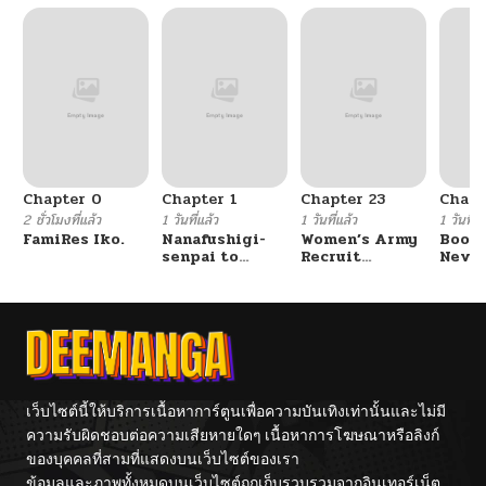
Chapter 0
Chapter 1
Chapter 23
Chapt
2 ชั่วโมงที่แล้ว
1 วันที่แล้ว
1 วันที่แล้ว
1 วันที่แ
FamiRes Iko.
Nanafushigi-
Women’s Army
Booty
senpai to
Recruit
Never
Tetsujin-kun
Training
With
Center
Fight
เว็บไซต์นี้ให้บริการเนื้อหาการ์ตูนเพื่อความบันเทิงเท่านั้นและไม่มี
ความรับผิดชอบต่อความเสียหายใดๆ เนื้อหาการโฆษณาหรือลิงก์
ของบุคคลที่สามที่แสดงบนเว็บไซต์ของเรา
ข้อมูลและภาพทั้งหมดบนเว็บไซต์ถูกเก็บรวบรวมจากอินเทอร์เน็ต