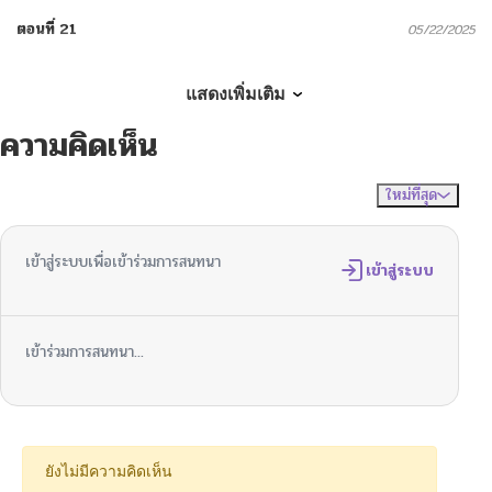
ตอนที่ 21
05/22/2025
ตอนที่ 20
05/22/2025
แสดงเพิ่มเติม
ความคิดเห็น
ตอนที่ 19
10/06/2024
ใหม่ที่สุด
ไม่มีความคิดเห็น
จัดเรียงตาม
ตอนที่ 18
10/06/2024
เข้าสู่ระบบเพื่อเข้าร่วมการสนทนา
ตอนที่ 17
เข้าสู่ระบบ
10/06/2024
ตอนที่ 16
10/06/2024
เข้าร่วมการสนทนา...
ตอนที่ 15
10/06/2024
ตอนที่ 14
10/06/2024
ยังไม่มีความคิดเห็น