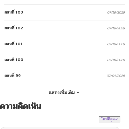
ตอนที่ 103
07/16/2026
ตอนที่ 102
07/16/2026
ตอนที่ 101
07/16/2026
ตอนที่ 100
07/16/2026
ตอนที่ 99
07/04/2026
ตอนที่ 98
07/02/2026
แสดงเพิ่มเติม
ความคิดเห็น
ตอนที่ 97
07/02/2026
ใหม่ที่สุด
ไม่มีความคิดเห็น
จัดเรียงตาม
ตอนที่ 96
06/22/2026