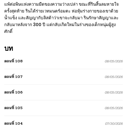
แพ้ต่อพิษแห่งความมืดของความว่างเปล่า ขณะที่รินสิ้นลมหายใจ
ครั้งสุดท้าย รินได้ร่ายเวทมนตร์อมตะ ห่อหุ้มร่างกายของเขาด้วย
น้ำแข็ง และสัญญากับลิสต้าว่าเขาจะกลับมา รินรักษาสัญญาและ
กลับมาหลังจาก 300 ปี แต่กลับเกิดใหม่ในร่างของเด็กหนุ่มผู้สูง
ศักดิ์
บท
ตอนที่ 108
08/05/2026
ตอนที่ 107
08/05/2026
ตอนที่ 106
08/05/2026
ตอนที่ 105
08/05/2026
ตอนที่ 104
07/30/2026