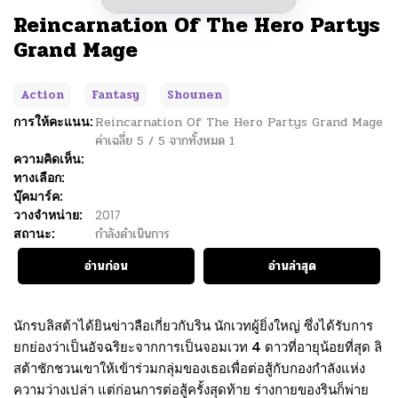
Reincarnation Of The Hero Partys
Grand Mage
Action
Fantasy
Shounen
การให้คะแนน:
Reincarnation Of The Hero Partys Grand Mage
ค่าเฉลี่ย
5
/
5
จากทั้งหมด
1
ความคิดเห็น:
ทางเลือก:
บุ๊คมาร์ค:
วางจำหน่าย:
2017
สถานะ:
กำลังดำเนินการ
อ่านก่อน
อ่านล่าสุด
นักรบลิสต้าได้ยินข่าวลือเกี่ยวกับริน นักเวทผู้ยิ่งใหญ่ ซึ่งได้รับการ
ยกย่องว่าเป็นอัจฉริยะจากการเป็นจอมเวท 4 ดาวที่อายุน้อยที่สุด ลิ
สต้าชักชวนเขาให้เข้าร่วมกลุ่มของเธอเพื่อต่อสู้กับกองกำลังแห่ง
ความว่างเปล่า แต่ก่อนการต่อสู้ครั้งสุดท้าย ร่างกายของรินก็พ่าย