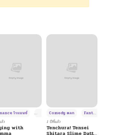
+4
+4
+3
ance โรแมนซ์
Adult ผู้ใหญ่
Comedy ตลก
Fantasy แฟนตาซี
แล้ว
1 ปีที่แล้ว
ying with
Tenchura! Tensei
umma
Shitara Slime Datta