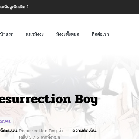
งงะจีน
ดูเพิ่มเติม
น้าแรก
แนวมังงะ
มังงะทั้งหมด
ติดต่อเรา
esurrection Boy
nhwa
ห้คะแนน:
Resurrection Boy
ค่า
ความคิดเห็น:
เฉลี่ย
5
/
5
จากทั้งหมด