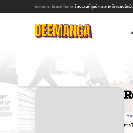
มังงะและอนิเมะที่ชื่นชอบ
ร้อนแรงที่สุด
มังงะเกาหลี
โรแมนติก
มั
ห
R
Ma
การใ