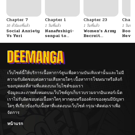
ตอนที่ 33
09/15/2025
Chapter 7
Chapter 1
Chapter 23
Chapt
ตอนที่ 32
09/15/2025
16 ชั่วโมงที่แล้ว
1 วันที่แล้ว
1 วันที่แล้ว
1 วันที่แ
Social Anxiety
Nanafushigi-
Women’s Army
Booty
Vs Yuri
senpai to
Recruit
Never
ตอนที่ 31
09/15/2025
Tetsujin-kun
Training
With
Center
Fight
ตอนที่ 30
09/15/2025
ตอนที่ 29
09/15/2025
เว็บไซต์นี้ให้บริการเนื้อหาการ์ตูนเพื่อความบันเทิงเท่านั้นและไม่มี
ความรับผิดชอบต่อความเสียหายใดๆ เนื้อหาการโฆษณาหรือลิงก์
ของบุคคลที่สามที่แสดงบนเว็บไซต์ของเรา
ตอนที่ 28
09/15/2025
ข้อมูลและภาพทั้งหมดบนเว็บไซต์ถูกเก็บรวบรวมจากอินเทอร์เน็ต
เราไม่รับผิดชอบต่อเนื้อหาใดๆ หากคุณหรือองค์กรของคุณมีปัญหา
ตอนที่ 27
09/15/2025
ใดๆ ที่เกี่ยวข้องกับเนื้อหาที่แสดงบนเว็บไซต์ กรุณาติดต่อเราเพื่อ
จัดการ
ตอนที่ 26
09/15/2025
หน้าแรก