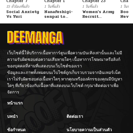
Chapter 7
Chapter 1
Chapter 23
Chapt
15 ชั่วโมงที่แล้ว
1 วันที่แล้ว
1 วันที่แล้ว
1 วันที่แ
Social Anxiety
Nanafushigi-
Women’s Army
Booty
Vs Yuri
senpai to
Recruit
Never
Tetsujin-kun
Training
With
Center
Fight
เว็บไซต์นี้ให้บริการเนื้อหาการ์ตูนเพื่อความบันเทิงเท่านั้นและไม่มี
ความรับผิดชอบต่อความเสียหายใดๆ เนื้อหาการโฆษณาหรือลิงก์
ของบุคคลที่สามที่แสดงบนเว็บไซต์ของเรา
ข้อมูลและภาพทั้งหมดบนเว็บไซต์ถูกเก็บรวบรวมจากอินเทอร์เน็ต
เราไม่รับผิดชอบต่อเนื้อหาใดๆ หากคุณหรือองค์กรของคุณมีปัญหา
ใดๆ ที่เกี่ยวข้องกับเนื้อหาที่แสดงบนเว็บไซต์ กรุณาติดต่อเราเพื่อ
จัดการ
หน้าแรก
บทนำ
ติดต่อเรา
ข้อกำหนด
นโยบายความเป็นส่วนตัว