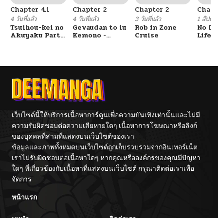
Chapter 4.1
Chapter 2
Chapter 2
Chapt
4 วันที่แล้ว
4 วันที่แล้ว
3 วันที่แล้ว
1 สัปดาห์
Tsuihou-kei no
Gevaudan to iu
Rob in Zone
No Lil
Akuyaku Party
Kemono -
Cruise
Life!!
no Leader ni
Rougoku de
Tensei Shita
Onna wo
node, Zamaa
Musaboru Moto
Sareru Mae ni
Ningen no
Jibun o
Saikyou
Tsuihou
Monster wa,
Shimashita.:
Fukushuu no
Skill o Ubau
Prison Break
“Steal” tte
wo
Akuyakusugiru
Kuwadateru-
เว็บไซต์นี้ให้บริการเนื้อหาการ์ตูนเพื่อความบันเทิงเท่านั้นและไม่มี
kedo
ความรับผิดชอบต่อความเสียหายใดๆ เนื้อหาการโฆษณาหรือลิงก์
Tsuyosugiru
ของบุคคลที่สามที่แสดงบนเว็บไซต์ของเรา
ข้อมูลและภาพทั้งหมดบนเว็บไซต์ถูกเก็บรวบรวมจากอินเทอร์เน็ต
เราไม่รับผิดชอบต่อเนื้อหาใดๆ หากคุณหรือองค์กรของคุณมีปัญหา
ใดๆ ที่เกี่ยวข้องกับเนื้อหาที่แสดงบนเว็บไซต์ กรุณาติดต่อเราเพื่อ
จัดการ
หน้าแรก