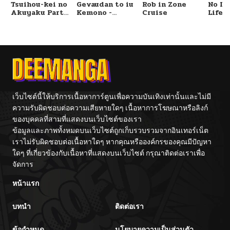
Tsuihou-kei no
Gevaudan to iu
Rob in Zone
No Lil
Akuyaku Party
Kemono -
Cruise
Life!!
no Leader ni
Rougoku de
Tensei Shita
Onna wo
node, Zamaa
Musaboru Moto
Sareru Mae ni
Ningen no
Jibun o
Saikyou
Tsuihou
Monster wa,
Shimashita.:
Fukushuu no
Skill o Ubau
Prison Break
“Steal” tte
wo
Akuyakusugiru
Kuwadateru-
เว็บไซต์นี้ให้บริการเนื้อหาการ์ตูนเพื่อความบันเทิงเท่านั้นและไม่มี
kedo
ความรับผิดชอบต่อความเสียหายใดๆ เนื้อหาการโฆษณาหรือลิงก์
Tsuyosugiru
ของบุคคลที่สามที่แสดงบนเว็บไซต์ของเรา
ข้อมูลและภาพทั้งหมดบนเว็บไซต์ถูกเก็บรวบรวมจากอินเทอร์เน็ต
เราไม่รับผิดชอบต่อเนื้อหาใดๆ หากคุณหรือองค์กรของคุณมีปัญหา
ใดๆ ที่เกี่ยวข้องกับเนื้อหาที่แสดงบนเว็บไซต์ กรุณาติดต่อเราเพื่อ
จัดการ
หน้าแรก
บทนำ
ติดต่อเรา
ข้อกำหนด
นโยบายความเป็นส่วนตัว