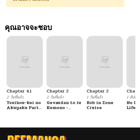
คุณอาจจะชอบ
Chapter 4.1
Chapter 2
Chapter 2
Chapt
2 วันที่แล้ว
2 วันที่แล้ว
1 วันที่แล้ว
1 สัปดาห์
Tsuihou-kei no
Gevaudan to iu
Rob in Zone
No Lil
Akuyaku Party
Kemono -
Cruise
Life!!
no Leader ni
Rougoku de
Tensei Shita
Onna wo
node, Zamaa
Musaboru Moto
Sareru Mae ni
Ningen no
Jibun o
Saikyou
Tsuihou
Monster wa,