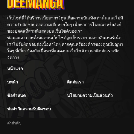
Shimashita.:
Fukushuu no
Skill o Ubau
Prison Break
“Steal” tte
wo
Akuyakusugiru
Kuwadateru-
เว็บไซต์นี้ให้บริการเนื้อหาการ์ตูนเพื่อความบันเทิงเท่านั้นและไม่มี
kedo
ความรับผิดชอบต่อความเสียหายใดๆ เนื้อหาการโฆษณาหรือลิงก์
Tsuyosugiru
ของบุคคลที่สามที่แสดงบนเว็บไซต์ของเรา
ข้อมูลและภาพทั้งหมดบนเว็บไซต์ถูกเก็บรวบรวมจากอินเทอร์เน็ต
เราไม่รับผิดชอบต่อเนื้อหาใดๆ หากคุณหรือองค์กรของคุณมีปัญหา
ใดๆ ที่เกี่ยวข้องกับเนื้อหาที่แสดงบนเว็บไซต์ กรุณาติดต่อเราเพื่อ
จัดการ
หน้าแรก
บทนำ
ติดต่อเรา
ข้อกำหนด
นโยบายความเป็นส่วนตัว
ข้อจำกัดความรับผิดชอบ
คำสำคัญ