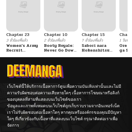
Chapter 23
Chapter 10
Chapter 15
Chapt
3 ชั่วโมงที่แล้ว
2 ชั่วโมงที่แล้ว
7 ชั่วโมงที่แล้ว
1 วันที่แ
Women’s Army
Booty Royale:
Sabori nara
Ore S
Recruit
Never Go Down
Hokenshitsu
ga Se
Training
Without A
de Douzo?
Omae
Center
Fight!
Reijo
Tag 
Game
Kour
Itash
เว็บไซต์นี้ให้บริการเนื้อหาการ์ตูนเพื่อความบันเทิงเท่านั้นและไม่มี
ความรับผิดชอบต่อความเสียหายใดๆ เนื้อหาการโฆษณาหรือลิงก์
ของบุคคลที่สามที่แสดงบนเว็บไซต์ของเรา
ข้อมูลและภาพทั้งหมดบนเว็บไซต์ถูกเก็บรวบรวมจากอินเทอร์เน็ต
เราไม่รับผิดชอบต่อเนื้อหาใดๆ หากคุณหรือองค์กรของคุณมีปัญหา
ใดๆ ที่เกี่ยวข้องกับเนื้อหาที่แสดงบนเว็บไซต์ กรุณาติดต่อเราเพื่อ
จัดการ