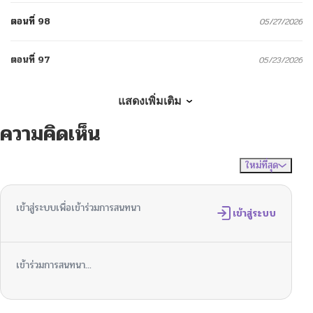
ตอนที่ 98
05/27/2026
ตอนที่ 97
05/23/2026
ตอนที่ 96
05/23/2026
แสดงเพิ่มเติม
ความคิดเห็น
ตอนที่ 95
05/18/2026
ใหม่ที่สุด
ไม่มีความคิดเห็น
จัดเรียงตาม
ตอนที่ 94
07/13/2025
เข้าสู่ระบบเพื่อเข้าร่วมการสนทนา
ตอนที่ 93
เข้าสู่ระบบ
06/29/2025
ตอนที่ 92
06/22/2025
เข้าร่วมการสนทนา...
ตอนที่ 91
06/15/2025