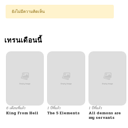
ตอนที่ 90
06/08/2025
ยังไม่มีความคิดเห็น
ตอนที่ 89
05/25/2025
ตอนที่ 88
เทรนเดือนนี้
05/19/2025
ตอนที่ 87
05/11/2025
ตอนที่ 86
05/05/2025
ตอนที่ 85
04/23/2025
ตอนที่ 84
04/14/2025
6 เดือนที่แล้ว
1 ปีที่แล้ว
1 ปีที่แล้ว
King From Hell
The 5 Elements
All demons are
ตอนที่ 83
04/08/2025
my servants