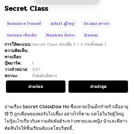
Secret Class
Romance โรแมนซ์
Adult ผู้ใหญ่
Drama ดราม่า
Seinen เซ็นเน็น
Manhwa มังฮวา
Harem
การให้คะแนน:
Secret Class
ค่าเฉลี่ย
5
/
5
จากทั้งหมด
1
ความคิดเห็น:
ทางเลือก:
บุ๊คมาร์ค:
1
วางจำหน่าย:
2017
สถานะ:
กำลังดำเนินการ
อ่านก่อน
อ่านล่าสุด
อ่านเรื่อง Secret ClassDae Ho ซึ่งกลายเป็นเด็กกำพร้าเมื่ออายุ
13 ปี ถูกเพื่อนของพ่อรับไปเลี้ยง อย่างไรก็ตาม แดโฮในวัยผู้ใหญ่
ไม่รู้อะไรเกี่ยวกับความสัมพันธ์ระหว่างชายและหญิง น้าและพี่สาว
ตัดสินใจให้ชั้นเรียนลับแดโฮบริสุทธิ์..