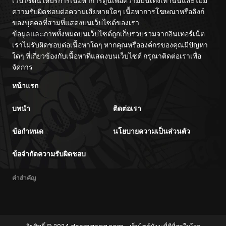
“Steal” tte
wo
เว็บไซต์นี้ให้บริการเนื้อหาการ์ตูนเพื่อความบันเทิงเท่านั้นและไม่มี
Akuyakusugiru
Kuwadateru-
ความรับผิดชอบต่อความเสียหายใดๆ เนื้อหาการโฆษณาหรือลิงก์
ตอนที่ 272
kedo
03/31/2026
ของบุคคลที่สามที่แสดงบนเว็บไซต์ของเรา
Tsuyosugiru
ข้อมูลและภาพทั้งหมดบนเว็บไซต์ถูกเก็บรวบรวมจากอินเทอร์เน็ต
ตอนที่ 271
เราไม่รับผิดชอบต่อเนื้อหาใดๆ หากคุณหรือองค์กรของคุณมีปัญหา
03/31/2026
ใดๆ ที่เกี่ยวข้องกับเนื้อหาที่แสดงบนเว็บไซต์ กรุณาติดต่อเราเพื่อ
จัดการ
ตอนที่ 270
03/31/2026
หน้าแรก
ตอนที่ 269
03/31/2026
บทนำ
ติดต่อเรา
ตอนที่ 268
03/31/2026
ข้อกำหนด
นโยบายความเป็นส่วนตัว
ข้อจำกัดความรับผิดชอบ
ตอนที่ 267
03/31/2026
คำสำคัญ
ตอนที่ 266
03/31/2026
ตอนที่ 265
03/31/2026