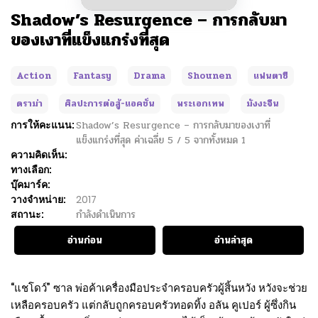
Shadow’s Resurgence – การกลับมา
ของเงาที่แข็งแกร่งที่สุด
Action
Fantasy
Drama
Shounen
แฟนตาซี
ดราม่า
ศิลปะการต่อสู้-แอคชั่น
พระเอกเทพ
มังงะจีน
การให้คะแนน:
Shadow’s Resurgence – การกลับมาของเงาที่
แข็งแกร่งที่สุด
ค่าเฉลี่ย
5
/
5
จากทั้งหมด
1
ความคิดเห็น:
ทางเลือก:
บุ๊คมาร์ค:
วางจำหน่าย:
2017
สถานะ:
กำลังดำเนินการ
อ่านก่อน
อ่านล่าสุด
“แชโดว์” ซาล พ่อค้าเครื่องมือประจำครอบครัวผู้สิ้นหวัง หวังจะช่วย
เหลือครอบครัว แต่กลับถูกครอบครัวทอดทิ้ง อลัน คูเปอร์ ผู้ซึ่งกิน