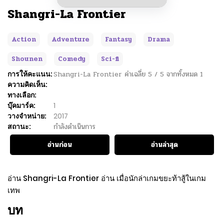
Shangri-La Frontier
Action
Adventure
Fantasy
Drama
Shounen
Comedy
Sci-fi
การให้คะแนน:
Shangri-La Frontier
ค่าเฉลี่ย
5
/
5
จากทั้งหมด
1
ความคิดเห็น:
ทางเลือก:
บุ๊คมาร์ค:
1
วางจำหน่าย:
2017
สถานะ:
กำลังดำเนินการ
อ่านก่อน
อ่านล่าสุด
อ่าน Shangri-La Frontier อ่าน เมื่อนักล่าเกมขยะท้าสู้ในเกม
เทพ
บท