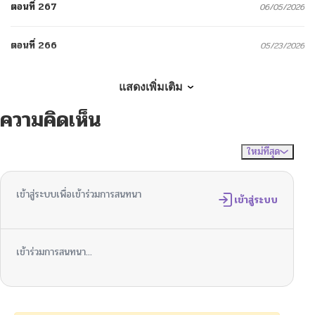
ตอนที่ 267
06/05/2026
ตอนที่ 266
05/23/2026
ตอนที่ 265
05/15/2026
แสดงเพิ่มเติม
ความคิดเห็น
ตอนที่ 264
05/04/2026
ใหม่ที่สุด
ไม่มีความคิดเห็น
จัดเรียงตาม
ตอนที่ 263
04/26/2026
เข้าสู่ระบบเพื่อเข้าร่วมการสนทนา
ตอนที่ 262
เข้าสู่ระบบ
04/19/2026
ตอนที่ 261
04/04/2026
เข้าร่วมการสนทนา...
ตอนที่ 260
03/28/2026