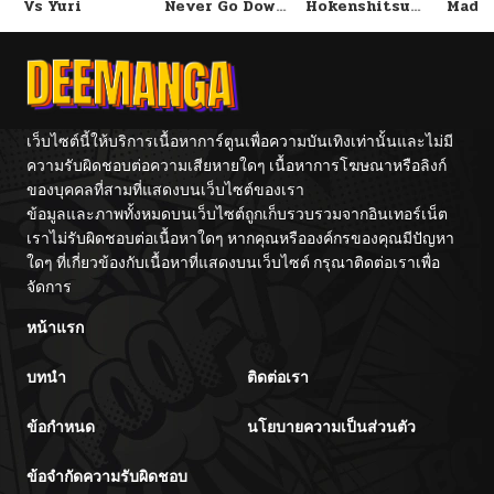
Vs Yuri
Never Go Down
Hokenshitsu
Mado
Without A
de Douzo?
– Div
Fight!
Inter
(Douj
เว็บไซต์นี้ให้บริการเนื้อหาการ์ตูนเพื่อความบันเทิงเท่านั้นและไม่มี
ความรับผิดชอบต่อความเสียหายใดๆ เนื้อหาการโฆษณาหรือลิงก์
ของบุคคลที่สามที่แสดงบนเว็บไซต์ของเรา
ข้อมูลและภาพทั้งหมดบนเว็บไซต์ถูกเก็บรวบรวมจากอินเทอร์เน็ต
เราไม่รับผิดชอบต่อเนื้อหาใดๆ หากคุณหรือองค์กรของคุณมีปัญหา
ใดๆ ที่เกี่ยวข้องกับเนื้อหาที่แสดงบนเว็บไซต์ กรุณาติดต่อเราเพื่อ
จัดการ
หน้าแรก
บทนำ
ติดต่อเรา
ข้อกำหนด
นโยบายความเป็นส่วนตัว
ข้อจำกัดความรับผิดชอบ