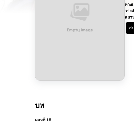
ทางเ
วางจ
สถา
อ่
บท
ตอนที่ 15