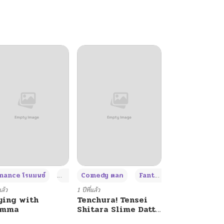
+4
+4
+3
ance โรแมนซ์
Adult ผู้ใหญ่
Comedy ตลก
Fantasy แฟนตาซี
แล้ว
1 ปีที่แล้ว
ying with
Tenchura! Tensei
umma
Shitara Slime Datta
Ken