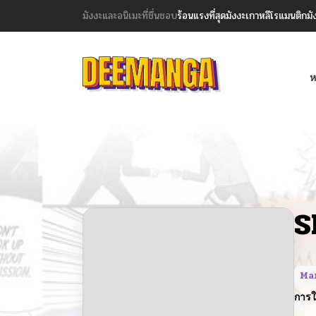
มังงะและอนิเมะที่ชื่นชอบ
ร้อนแรงที่สุด
มังงะเกาหลี
โรแมนติก
มั
ห
S
Ma
การใ