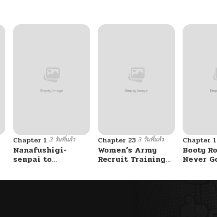
3 วันที่แล้ว
3 วันที่แล้ว
Chapter 1
Chapter 23
Chapter 
Nanafushigi-
Women’s Army
Booty Ro
senpai to
Recruit Training
Never G
Tetsujin-kun
Center
Without 