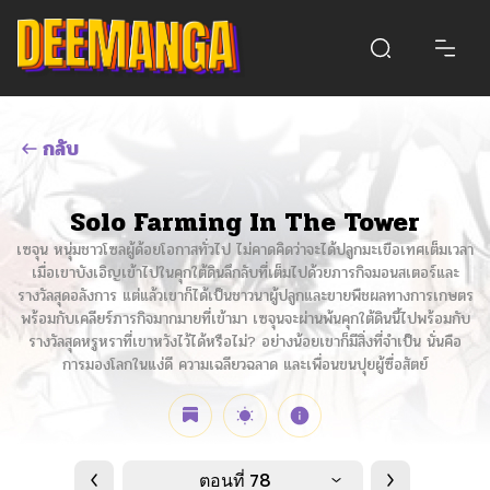
กลับ
Solo Farming In The Tower
เซจุน หนุ่มชาวโซลผู้ด้อยโอกาสทั่วไป ไม่คาดคิดว่าจะได้ปลูกมะเขือเทศเต็มเวลา
เมื่อเขาบังเอิญเข้าไปในคุกใต้ดินลึกลับที่เต็มไปด้วยภารกิจมอนสเตอร์และ
รางวัลสุดอลังการ แต่แล้วเขาก็ได้เป็นชาวนาผู้ปลูกและขายพืชผลทางการเกษตร
พร้อมกับเคลียร์ภารกิจมากมายที่เข้ามา เซจุนจะผ่านพ้นคุกใต้ดินนี้ไปพร้อมกับ
รางวัลสุดหรูหราที่เขาหวังไว้ได้หรือไม่? อย่างน้อยเขาก็มีสิ่งที่จำเป็น นั่นคือ
การมองโลกในแง่ดี ความเฉลียวฉลาด และเพื่อนขนปุยผู้ซื่อสัตย์
ตอนที่ 78