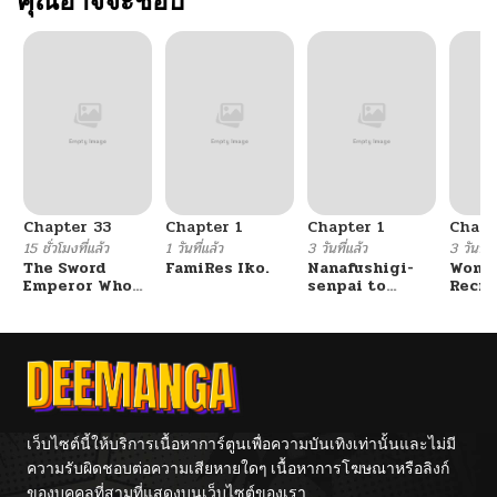
คุณอาจจะชอบ
Chapter 33
Chapter 1
Chapter 1
Chapt
15 ชั่วโมงที่แล้ว
1 วันที่แล้ว
3 วันที่แล้ว
3 วันที่แ
The Sword
FamiRes Iko.
Nanafushigi-
Wome
Emperor Who
senpai to
Recru
Surpasses His
Tetsujin-kun
Train
Previous Life
Cente
จักรพรรดิเทพดาบ
ผงาดเหนือชาติภพ
เว็บไซต์นี้ให้บริการเนื้อหาการ์ตูนเพื่อความบันเทิงเท่านั้นและไม่มี
ความรับผิดชอบต่อความเสียหายใดๆ เนื้อหาการโฆษณาหรือลิงก์
ของบุคคลที่สามที่แสดงบนเว็บไซต์ของเรา