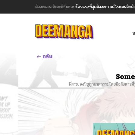
มังงะและอนิเมะที่ชื่นชอบ
ร้อนแรงที่สุด
มังงะเกาหลี
โรแมนติก
มั
ห
กลับ
Some
พี่สาวของนิชูถูกฆาตกรรมโดยมือสังหารที่รู