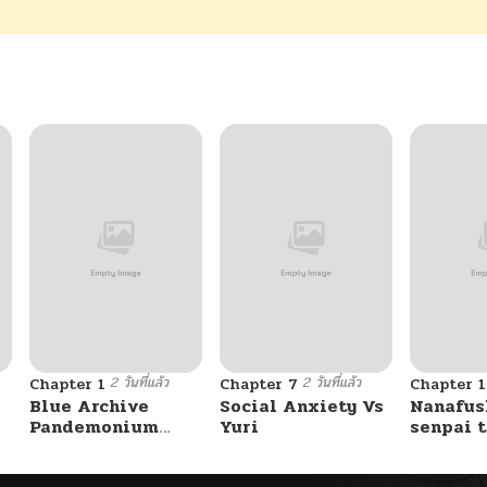
2 วันที่แล้ว
2 วันที่แล้ว
Chapter 1
Chapter 7
Chapter 1
Blue Archive
Social Anxiety Vs
Nanafus
Pandemonium
Yuri
senpai t
Vacation By
Tetsuji
Hayashiya