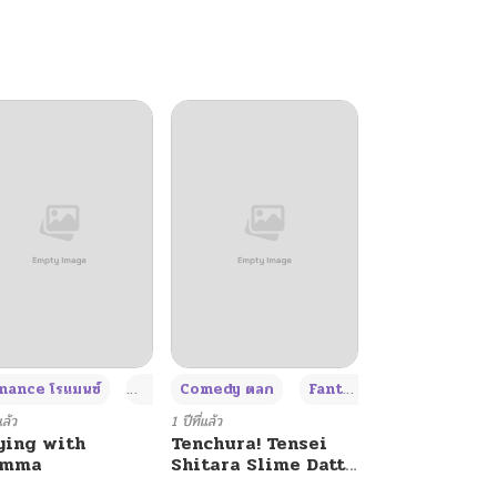
+4
+4
+3
ance โรแมนซ์
Adult ผู้ใหญ่
Comedy ตลก
Fantasy แฟนตาซี
แล้ว
1 ปีที่แล้ว
ying with
Tenchura! Tensei
umma
Shitara Slime Datta
Ken