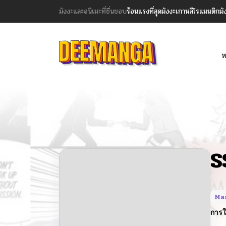
มังงะและอนิเมะที่ชื่นชอบ
ร้อนแรงที่สุด
มังงะเกาหลี
โรแมนติก
มั
ห
S
Ma
การใ