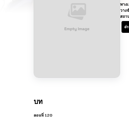
ทางเ
วางจ
สถา
อ่
บท
ตอนที่ 120