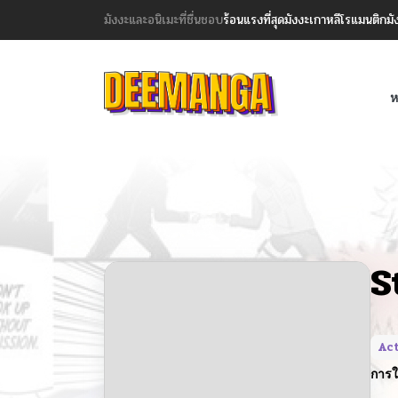
มังงะและอนิเมะที่ชื่นชอบ
ร้อนแรงที่สุด
มังงะเกาหลี
โรแมนติก
มั
ห
S
Ac
การใ