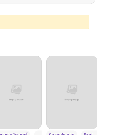
+4
+4
+3
ance โรแมนซ์
Adult ผู้ใหญ่
Comedy ตลก
Fantasy แฟนตาซี