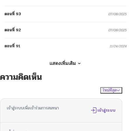
ตอนที่ 93
07/08/2025
ตอนที่ 92
07/08/2025
ตอนที่ 91
11/24/2024
ตอนที่ 90
11/24/2024
แสดงเพิ่มเติม
ความคิดเห็น
ตอนที่ 89
11/24/2024
ใหม่ที่สุด
ไม่มีความคิดเห็น
จัดเรียงตาม
ตอนที่ 88
11/24/2024
เข้าสู่ระบบเพื่อเข้าร่วมการสนทนา
ตอนที่ 87
เข้าสู่ระบบ
11/24/2024
ตอนที่ 86
11/24/2024