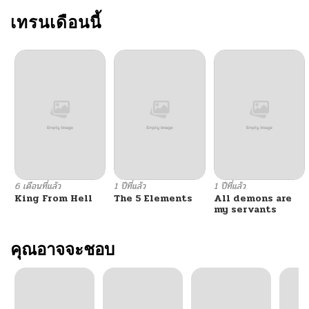
ตอนที่ 79
เทรนเดือนนี้
12/25/2025
ตอนที่ 78
12/18/2025
ตอนที่ 77
12/11/2025
ตอนที่ 76
12/04/2025
ตอนที่ 75
11/27/2025
6 เดือนที่แล้ว
1 ปีที่แล้ว
1 ปีที่แล้ว
King From Hell
The 5 Elements
All demons are
ตอนที่ 74
11/13/2025
my servants
ตอนที่ 73
คุณอาจจะชอบ
11/06/2025
ตอนที่ 72
10/30/2025