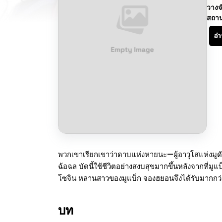
วางจ
สถา
อ่
พวกเขาเรียกเขาว่าดาบแห่งหายนะ—ผู้อาวุโสแห่งมูด
ฉ้อฉล บัดนี้ใช้ชีวิตอย่างสงบสุขมากขึ้นหลังจากที่มู
โซจิน หลานสาวของมูแบ็ก จองฮยอนจึงได้รับมากกว่าแค
บท