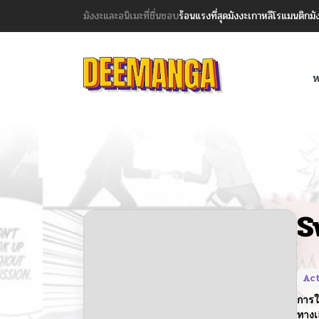
มังงะและอนิเมะที่ชื่นชอบ
ร้อนแรงที่สุด
มังงะเกาหลี
โรแมนติก
มั
ห
S
Ac
การใ
ทางเ