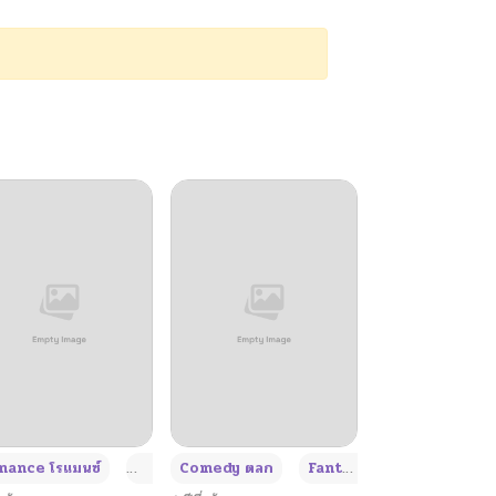
+4
+4
+3
ance โรแมนซ์
Adult ผู้ใหญ่
Comedy ตลก
Fantasy แฟนตาซี