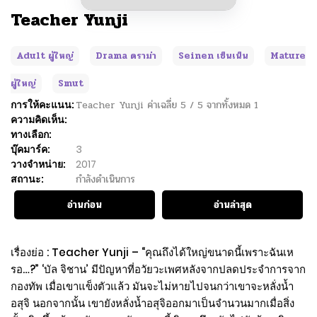
Teacher Yunji
Adult ผู้ใหญ่
Drama ดราม่า
Seinen เซ็นเน็น
Mature
ผู้ใหญ่
Smut
การให้คะแนน:
Teacher Yunji
ค่าเฉลี่ย
5
/
5
จากทั้งหมด
1
ความคิดเห็น:
ทางเลือก:
บุ๊คมาร์ค:
3
วางจำหน่าย:
2017
สถานะ:
กำลังดำเนินการ
อ่านก่อน
อ่านล่าสุด
เรื่องย่อ : Teacher Yunji – “คุณถึงได้ใหญ่ขนาดนี้เพราะฉันเห
รอ…?” ‘บัล จิชาน’ มีปัญหาที่อวัยวะเพศหลังจากปลดประจำการจาก
กองทัพ เมื่อเขาแข็งตัวแล้ว มันจะไม่หายไปจนกว่าเขาจะหลั่งน้ำ
อสุจิ นอกจากนั้น เขายังหลั่งน้ำอสุจิออกมาเป็นจำนวนมากเมื่อสิ่ง