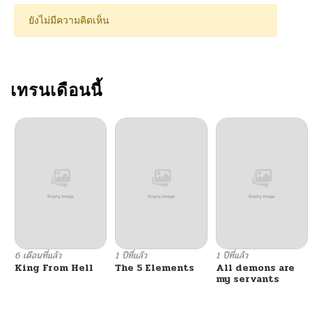
ตอนที่ 73
05/19/2026
ยังไม่มีความคิดเห็น
ตอนที่ 72
05/19/2026
ตอนที่ 71
เทรนเดือนนี้
05/19/2026
ตอนที่ 70
05/19/2026
ตอนที่ 69
05/19/2026
ตอนที่ 68
05/19/2026
ตอนที่ 67
05/19/2026
6 เดือนที่แล้ว
1 ปีที่แล้ว
1 ปีที่แล้ว
King From Hell
The 5 Elements
All demons are
ตอนที่ 66
05/19/2026
my servants