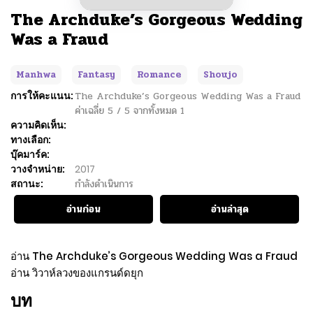
The Archduke’s Gorgeous Wedding
Was a Fraud
Manhwa
Fantasy
Romance
Shoujo
การให้คะแนน:
The Archduke’s Gorgeous Wedding Was a Fraud
ค่าเฉลี่ย
5
/
5
จากทั้งหมด
1
ความคิดเห็น:
ทางเลือก:
บุ๊คมาร์ค:
วางจำหน่าย:
2017
สถานะ:
กำลังดำเนินการ
อ่านก่อน
อ่านล่าสุด
อ่าน The Archduke’s Gorgeous Wedding Was a Fraud
อ่าน วิวาห์ลวงของแกรนด์ดยุก
บท