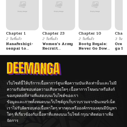
Chapter 1
Chapter 23
Chapter 10
Chapt
2 วันที่แล้ว
2 วันที่แล้ว
2 วันที่แล้ว
3 วันที่แ
Nanafushigi-
Women’s Army
Booty Royale:
Ore S
senpai to
Recruit
Never Go Down
ga Se
Tetsujin-kun
Training
Without A
Omae
Center
Fight!
Reijo
Tag 
Game
Kour
Itash
เว็บไซต์นี้ให้บริการเนื้อหาการ์ตูนเพื่อความบันเทิงเท่านั้นและไม่มี
ความรับผิดชอบต่อความเสียหายใดๆ เนื้อหาการโฆษณาหรือลิงก์
ของบุคคลที่สามที่แสดงบนเว็บไซต์ของเรา
ข้อมูลและภาพทั้งหมดบนเว็บไซต์ถูกเก็บรวบรวมจากอินเทอร์เน็ต
เราไม่รับผิดชอบต่อเนื้อหาใดๆ หากคุณหรือองค์กรของคุณมีปัญหา
ใดๆ ที่เกี่ยวข้องกับเนื้อหาที่แสดงบนเว็บไซต์ กรุณาติดต่อเราเพื่อ
จัดการ