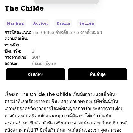
The Childe
Manhwa
Action
Drama
Seinen
การให้คะแนน:
The Childe
ค่าเฉลี่ย
5
/
5
จากทั้งหมด
1
ความคิดเห็น:
ทางเลือก:
บุ๊คมาร์ค:
2
วางจำหน่าย:
2017
สถานะ:
กำลังดำเนินการ
อ่านก่อน
อ่านล่าสุด
เรื่องย่อ The Childe The Childe เป็นมังฮวาแนวแอ็กชัน-
ดราม่าที่เล่าเรื่องราวของ จินแทฮา ทายาทของบริษัทชั้นนำใน
เกาหลีที่รอดชีวิตจากการโจมตีของผู้ก่อการร้ายระหว่างการเดิน
ทางกับครอบครัว หลังจากเหตุการณ์นั้น เขาได้เข้าร่วมกับ
ครอบครัวมาเฟียอิตาลีเพื่อเตรียมการล้างแค้น และกลับมาที่เกาหลี
หลังจากผ่านไป 17 ปีเพื่อเริ่มต้นการแก้แค้นของเขา จุดเด่นของ