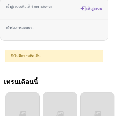
เข้าสู่ระบบเพื่อเข้าร่วมการสนทนา
ตอนที่ 76
เข้าสู่ระบบ
05/05/2026
ตอนที่ 75
05/05/2026
เข้าร่วมการสนทนา...
ตอนที่ 74
05/05/2026
ตอนที่ 73
05/05/2026
ยังไม่มีความคิดเห็น
ตอนที่ 72
05/05/2026
ตอนที่ 71
เทรนเดือนนี้
05/05/2026
ตอนที่ 70
05/05/2026
ตอนที่ 69
05/05/2026