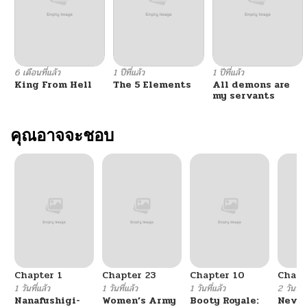
ตอนที่ 68
05/05/2026
ตอนที่ 67
05/05/2026
6 เดือนที่แล้ว
1 ปีที่แล้ว
1 ปีที่แล้ว
King From Hell
The 5 Elements
All demons are
ตอนที่ 66
05/05/2026
my servants
ตอนที่ 65
คุณอาจจะชอบ
05/05/2026
ตอนที่ 64
05/05/2026
ตอนที่ 63
05/05/2026
ตอนที่ 62
05/05/2026
Chapter 1
Chapter 23
Chapter 10
Chapt
ตอนที่ 61
05/04/2026
1 วันที่แล้ว
1 วันที่แล้ว
1 วันที่แล้ว
2 วันที่แ
Nanafushigi-
Women’s Army
Booty Royale:
Never