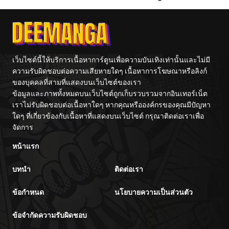
ตอนที่ 6
09/08/2025
no Leader ni
Subm
Tensei Shita
node, Zamaa
Sareru Mae ni
ตอนที่ 5
09/08/2025
Jibun o
Tsuihou
Shimashita.:
ตอนที่ 4
09/08/2025
เว็บไซต์นี้ให้บริการเนื้อหาการ์ตูนเพื่อความบันเทิงเท่านั้นและไม่มี
Skill o Ubau
“Steal” tte
ความรับผิดชอบต่อความเสียหายใดๆ เนื้อหาการโฆษณาหรือลิงก์
Akuyakusugiru
ของบุคคลที่สามที่แสดงบนเว็บไซต์ของเรา
ตอนที่ 3
kedo
09/08/2025
ข้อมูลและภาพทั้งหมดบนเว็บไซต์ถูกเก็บรวบรวมจากอินเทอร์เน็ต
Tsuyosugiru
เราไม่รับผิดชอบต่อเนื้อหาใดๆ หากคุณหรือองค์กรของคุณมีปัญหา
ตอนที่ 2
09/08/2025
ใดๆ ที่เกี่ยวข้องกับเนื้อหาที่แสดงบนเว็บไซต์ กรุณาติดต่อเราเพื่อ
จัดการ
ตอนที่ 1
09/08/2025
หน้าแรก
บทนำ
ติดต่อเรา
ข้อกำหนด
นโยบายความเป็นส่วนตัว
ข้อจำกัดความรับผิดชอบ