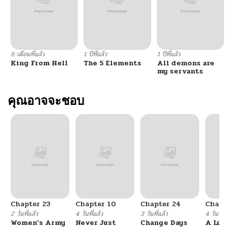
ตอนที่ 70
03/07/2026
ตอนที่ 69
02/23/2026
6 เดือนที่แล้ว
1 ปีที่แล้ว
1 ปีที่แล้ว
King From Hell
The 5 Elements
All demons are
ตอนที่ 68
02/11/2026
my servants
ตอนที่ 67
คุณอาจจะชอบ
02/07/2026
ตอนที่ 66
02/07/2026
ตอนที่ 65
02/07/2026
ตอนที่ 64
01/14/2026
Chapter 23
Chapter 10
Chapter 24
Chapt
ตอนที่ 63
01/07/2026
2 วันที่แล้ว
4 วันที่แล้ว
3 วันที่แล้ว
4 วันที่แ
Women’s Army
Never Just
Change Days
A Luc