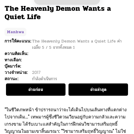
The Heavenly Demon Wants a
Quiet Life
Manhwa
การให้คะแนน:
The Heavenly Demon Wants a Quiet Life
ค่า
เฉลี่ย
5
/
5
จากทั้งหมด
1
ความคิดเห็น:
ทางเลือก:
บุ๊คมาร์ค:
วางจำหน่าย:
2017
สถานะ:
กำลังดำเนินการ
อ่านก่อน
อ่านล่าสุด
“ในชีวิตภพหน้า ข้าปรารถนาว่าจะได้เดินไปบนเส้นทางที่แตกต่าง
ไปจากเดิม…” เทพมารผู้ซึ่งชีวิตวนเวียนอยู่กับความกลัวและความ
เกรงขาม ได้รับเบาะแสสำคัญในการฝึกฝนวิชามารเสริมฤทธิ์
วิญญาณในยามเขาสิ้นมรณา: “วิชามารเสริมฤทธิ์วิญญาณ” ไม่ใช่