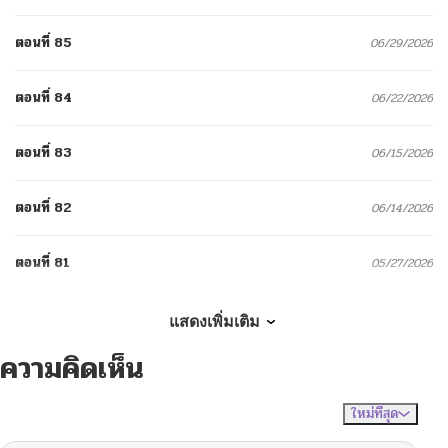
ตอนที่ 85
06/29/2026
ตอนที่ 84
06/22/2026
ตอนที่ 83
06/15/2026
ตอนที่ 82
06/14/2026
ตอนที่ 81
05/27/2026
ตอนที่ 80
05/23/2026
แสดงเพิ่มเติม
ความคิดเห็น
ตอนที่ 79
05/17/2026
ใหม่ที่สุด
ไม่มีความคิดเห็น
จัดเรียงตาม
ตอนที่ 78
05/09/2026