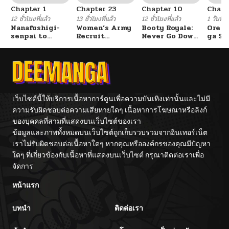
Chapter 1
Chapter 23
Chapter 10
Chapt
ตอนที่ 22
06/01/2025
12 ชั่วโมงที่แล้ว
13 ชั่วโมงที่แล้ว
12 ชั่วโมงที่แล้ว
1 วันที่แ
Nanafushigi-
Women’s Army
Booty Royale:
Ore S
senpai to
Recruit
Never Go Down
ga Se
ตอนที่ 21
06/01/2025
Tetsujin-kun
Training
Without A
Omae
Center
Fight!
Reijo
Tag 
Game
ตอนที่ 20
06/01/2025
Kour
Itash
ตอนที่ 19
06/01/2025
เว็บไซต์นี้ให้บริการเนื้อหาการ์ตูนเพื่อความบันเทิงเท่านั้นและไม่มี
ความรับผิดชอบต่อความเสียหายใดๆ เนื้อหาการโฆษณาหรือลิงก์
ของบุคคลที่สามที่แสดงบนเว็บไซต์ของเรา
ตอนที่ 18
06/01/2025
ข้อมูลและภาพทั้งหมดบนเว็บไซต์ถูกเก็บรวบรวมจากอินเทอร์เน็ต
เราไม่รับผิดชอบต่อเนื้อหาใดๆ หากคุณหรือองค์กรของคุณมีปัญหา
ตอนที่ 17
06/01/2025
ใดๆ ที่เกี่ยวข้องกับเนื้อหาที่แสดงบนเว็บไซต์ กรุณาติดต่อเราเพื่อ
จัดการ
ตอนที่ 16
06/01/2025
หน้าแรก
บทนำ
ติดต่อเรา
ตอนที่ 15
06/01/2025