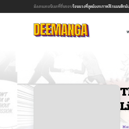
มังงะและอนิเมะที่ชื่นชอบ
ร้อนแรงที่สุด
มังงะเกาหลี
โรแมนติก
มั
ห
T
L
Ma