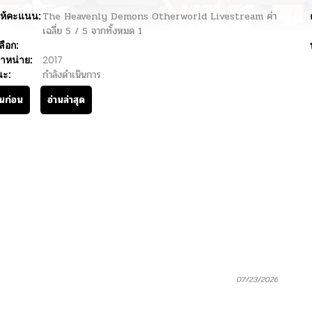
ห้คะแนน:
The Heavenly Demons Otherworld Livestream
ค่า
เฉลี่ย
5
/
5
จากทั้งหมด
1
ลือก:
ำหน่าย:
2017
นะ:
กำลังดำเนินการ
านก่อน
อ่านล่าสุด
07/23/2026