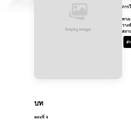
การใ
ทางเ
วางจ
สถา
อ่
บท
ตอนที่ 4