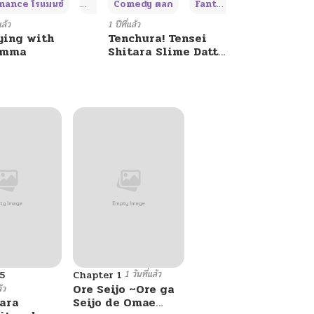
+4
+4
+3
ance โรแมนซ์
Adult ผู้ใหญ่
Comedy ตลก
Fantasy แฟนตาซี
แล้ว
1 ปีที่แล้ว
ying with
Tenchura! Tensei
umma
Shitara Slime Datta
Ken
1 วันที่แล้ว
5
Chapter 1
Ore Seijo ~Ore ga
้ว
ara
Seijo de Omae