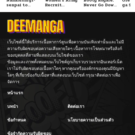
Nanafushigi-
Women’s Army
Booty Royale:
Ore S
senpai to
Recruit
Never Go Down
ga Se
Tetsujin-kun
Training
Without A
Omae
Center
Fight!
Reijo
Tag 
Game
Kour
Itash
เว็บไซต์นี้ให้บริการเนื้อหาการ์ตูนเพื่อความบันเทิงเท่านั้นและไม่มี
ความรับผิดชอบต่อความเสียหายใดๆ เนื้อหาการโฆษณาหรือลิงก์
ของบุคคลที่สามที่แสดงบนเว็บไซต์ของเรา
ข้อมูลและภาพทั้งหมดบนเว็บไซต์ถูกเก็บรวบรวมจากอินเทอร์เน็ต
เราไม่รับผิดชอบต่อเนื้อหาใดๆ หากคุณหรือองค์กรของคุณมีปัญหา
ใดๆ ที่เกี่ยวข้องกับเนื้อหาที่แสดงบนเว็บไซต์ กรุณาติดต่อเราเพื่อ
จัดการ
หน้าแรก
บทนำ
ติดต่อเรา
ข้อกำหนด
นโยบายความเป็นส่วนตัว
ข้อจำกัดความรับผิดชอบ