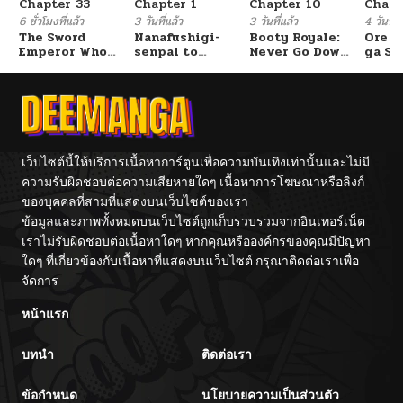
Chapter 33
Chapter 1
Chapter 10
Chapt
ตอนที่ 64
12/21/2025
6 ชั่วโมงที่แล้ว
3 วันที่แล้ว
3 วันที่แล้ว
4 วันที่แ
The Sword
Nanafushigi-
Booty Royale:
Ore S
Emperor Who
senpai to
Never Go Down
ga Se
ตอนที่ 63
12/14/2025
Surpasses His
Tetsujin-kun
Without A
Omae
Previous Life
Fight!
Reijo
จักรพรรดิเทพดาบ
Tag 
ผงาดเหนือชาติภพ
Game
ตอนที่ 62
12/06/2025
Kour
Itash
ตอนที่ 61
12/02/2025
เว็บไซต์นี้ให้บริการเนื้อหาการ์ตูนเพื่อความบันเทิงเท่านั้นและไม่มี
ความรับผิดชอบต่อความเสียหายใดๆ เนื้อหาการโฆษณาหรือลิงก์
ของบุคคลที่สามที่แสดงบนเว็บไซต์ของเรา
ตอนที่ 60
11/23/2025
ข้อมูลและภาพทั้งหมดบนเว็บไซต์ถูกเก็บรวบรวมจากอินเทอร์เน็ต
เราไม่รับผิดชอบต่อเนื้อหาใดๆ หากคุณหรือองค์กรของคุณมีปัญหา
ตอนที่ 59
11/15/2025
ใดๆ ที่เกี่ยวข้องกับเนื้อหาที่แสดงบนเว็บไซต์ กรุณาติดต่อเราเพื่อ
จัดการ
ตอนที่ 58
11/09/2025
หน้าแรก
บทนำ
ติดต่อเรา
ตอนที่ 57
11/02/2025
ข้อกำหนด
นโยบายความเป็นส่วนตัว