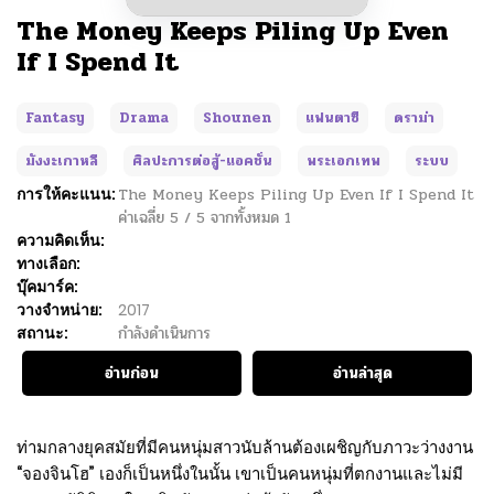
The Money Keeps Piling Up Even
If I Spend It
Fantasy
Drama
Shounen
แฟนตาซี
ดราม่า
มังงะเกาหลี
ศิลปะการต่อสู้-แอคชั่น
พระเอกเทพ
ระบบ
การให้คะแนน:
The Money Keeps Piling Up Even If I Spend It
ค่าเฉลี่ย
5
/
5
จากทั้งหมด
1
ความคิดเห็น:
ทางเลือก:
บุ๊คมาร์ค:
วางจำหน่าย:
2017
สถานะ:
กำลังดำเนินการ
อ่านก่อน
อ่านล่าสุด
ท่ามกลางยุคสมัยที่มีคนหนุ่มสาวนับล้านต้องเผชิญกับภาวะว่างงาน
“จองจินโฮ” เองก็เป็นหนึ่งในนั้น เขาเป็นคนหนุ่มที่ตกงานและไม่มี