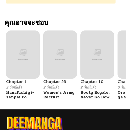
คุณอาจจะชอบ
Chapter 1
Chapter 23
Chapter 10
Chapt
2 วันที่แล้ว
2 วันที่แล้ว
2 วันที่แล้ว
3 วันที่แ
Nanafushigi-
Women’s Army
Booty Royale:
Ore S
senpai to
Recruit
Never Go Down
ga Se
Tetsujin-kun
Training
Without A
Omae
Center
Fight!
Reijo
Tag 
Game
Kour
Itash