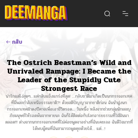
กลับ
The Ostrich Beastman’s Wild and
Unrivaled Rampage: I Became the
Leader of the Stupidly Cute
Strongest Race
น่ารักแต่โง่สุดๆ…แต่กลับแข็งแกร่งที่สุด! …กลับชาติมาเกิดเป็นนกกระจอกเทศ
ที่มีพละกำลังเหนือธรรมชาติ?! ด้วยสติปัญญาจากชาติก่อน ฉันนำฝูงนก
กระจอกเทศฝ่าดงปีศาจเพื่อเอาชีวิตรอด… วันหนึ่ง หลังจากช่วยกลุ่มนักผจญ
ภัยมนุษย์ให้รอดพ้นจากหายนะ ฉันก็ได้ติดต่อกับโลกอารยธรรมที่ใฝ่ฝันมา
ตลอด!!! ต่างจากนกกระจอกเทศที่ไม่ค่อยพูดจาอย่างที่ฉันเคยเจอ ฉันดีใจมากที่
ได้พบผู้คนที่ฉันสามารถพูดคุยด้วยได้… แต่…!